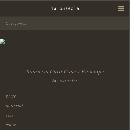
Categories
Business Card Case / Envelope
Accessories
price
material
size
color