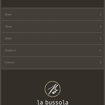
Home
About
Order
Products
Contact