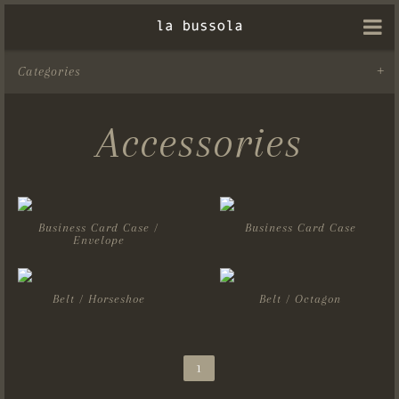
Categories
Accessories
Business Card Case /
Business Card Case
Envelope
Belt / Horseshoe
Belt / Octagon
1